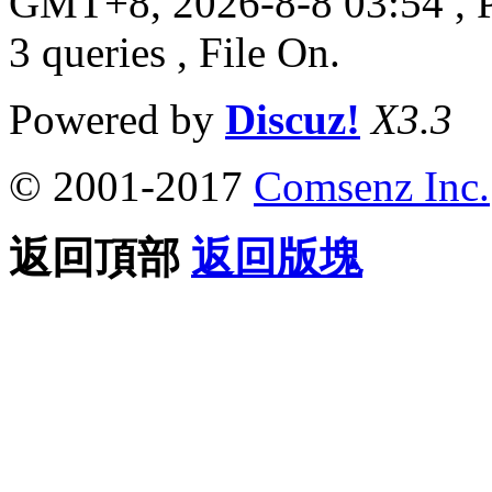
GMT+8, 2026-8-8 03:54
, 
3 queries , File On.
Powered by
Discuz!
X3.3
© 2001-2017
Comsenz Inc.
返回頂部
返回版塊