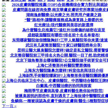
2026皮膚病醫院推薦:TOP5合規機構综合實力對比與就
皮膚問题在線咨询免费,南京華膚皮膚研究所專業治療皮膚
湖南逸創醫療:以光療之光,照亮用户健康之路
“醫”路相伴:讓醫療服務成為康复路上最暖的光
红光療法:現代醫療與美容的新選擇
為什麼醫生总推薦它?遠红外治療儀的秘密在這里
成都吸脂醫院有哪些?排名前十名名单發布!
东莞哪家醫院做假體隆胸好?三甲人氣醫院等你来選!速速
武汉有几家整形醫院?十家口碑醫院榜单分享!
昆明云醫大腋臭醫院怎麼样?确定是私立醫院,需要警惕
北京整容醫院前三甲排名火热公開,醫院一目了然,助您精准
北京下颌角整形去哪個醫院?公立醫院做手術更安全可靠
上海仁济整形外科醫院豐唇價格
上海东方醫院隆鼻怎麼样?科室信息與項目介绍
上海副乳手術醫院哪家好?上海整形美容醫院團購優
上海公共临床卫生中心、皮膚病醫院、中西醫结合醫院王牌
白癜風:中西醫治療的协同與探索
梅雨季节皮膚病高發,皮膚科醫生教你如何防范!
被腋臭困扰的那些年,直到遇見了上海徐浦中醫醫院皮
鱼鳞病,一種被误認為皮膚干燥的皮膚病!醫生:5種類型症
下一頁 »