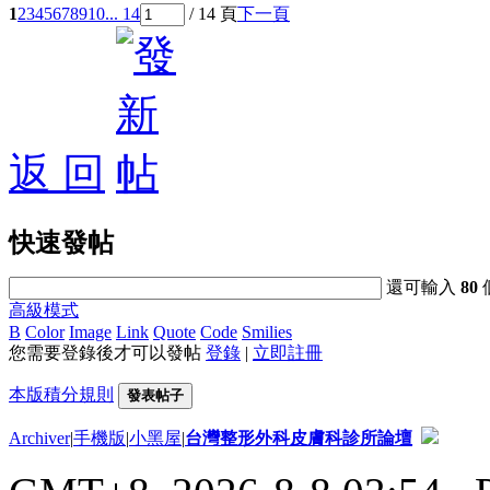
1
2
3
4
5
6
7
8
9
10
... 14
/ 14 頁
下一頁
返 回
快速發帖
還可輸入
80
高級模式
B
Color
Image
Link
Quote
Code
Smilies
您需要登錄後才可以發帖
登錄
|
立即註冊
本版積分規則
發表帖子
Archiver
|
手機版
|
小黑屋
|
台灣整形外科皮膚科診所論壇