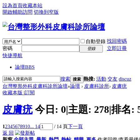
設為首頁
收藏本站
開啟輔助訪問
切換到窄版
找回密碼
自動登錄
密碼
立即註冊
登錄
快捷導航
論壇
BBS
搜索
熱搜:
活動
交友
discuz
搜索
台灣整形外科皮膚科診所論壇
»
論壇
›
皮膚科診所
›
皮膚疣
收藏本版
|
訂閱
皮膚疣
今日:
0
|
主題:
278
|
排名:
1
2
3
4
5
6
7
8
9
10
... 14
/ 14 頁
下一頁
返 回
新窗
全部主題
最新
熱門
熱帖
精華
更多
作者
回復/查看
最後