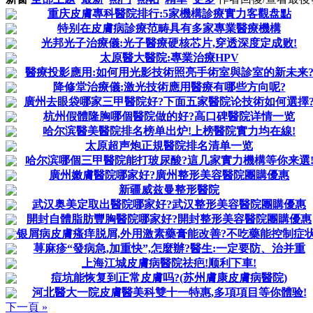
重庆皮膚專科醫院排行:5家機構診療實力客觀盘點
特别在皮膚病診療范畴具有多家專業醫療機構
光邦光子治療儀:光子醫療硬核芯片,穿透深度定成败!
太原醫大醫院:專業治療HPV
醫療投影應用:如何用光影技術照亮手術室與診室的新未来
降修堂治療儀:激光技術應用醫療有哪些方向呢?
廣州去眼袋哪家三甲醫院好?下面五家醫院论技術如何選擇
杭州假體隆胸哪個醫院做的好?高口碑醫院详情一览
哈尔滨醫美醫院排名榜单出炉!上榜醫院實力均在線!
太原超声炮正規醫院排名清单一览
哈尔滨哪個三甲醫院能打玻尿酸?這几家實力機構等你来選
廣州嫩膚醫院哪家好?廣州整形美容醫院團購優惠
新疆威兹曼整形醫院
武汉奥美定取出醫院哪家好?武汉整形美容醫院團購優惠
開封自體脂肪豐胸醫院哪家好?開封整形美容醫院團購優惠
银屑病皮膚瘙痒脱屑,外用激素藥膏能改善?不吃藥能控制症状
荨麻疹“發病急,加重快”,怎麼辦?醫生:一定要防、治并重
上海江城皮膚病醫院祛疤!顺利下車!
痘坑能恢复到正常皮膚吗?(苏州膚康皮膚病醫院)
河北醫大一院皮膚醫美科雙十一特惠,多項項目等你體验!
下一頁 »