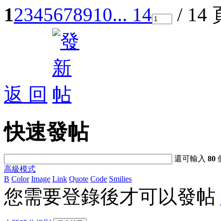
1
2
3
4
5
6
7
8
9
10
... 14
/ 14
返 回
快速發帖
還可輸入
80
高級模式
B
Color
Image
Link
Quote
Code
Smilies
您需要登錄後才可以發帖